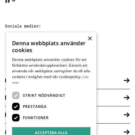
SV
Sociala medier
:
×
Denna webbplats använder
FB
IG
cookies
Denna webbplats använder cookies för att
förbättra användarupplevelsen. Genom att
använda vår webbplats samtycker du till alla
cookies i enlighet med vår cookiepolicy.
Läs
OM HARRYS
mer
STRIKT NÖDVÄNDIGT
FRANCHISETAGARE
PRESTANDA
PRESS
FUNKTIONER
ARBETA HOS OSS
ACCEPTERA ALLA