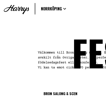
NORRKÖPING
F
Välkommen till Bron Salong & Scen. E
avskilt från övriga gäster. En perfe
födelsedagsfest eller konferens.
Vi kan ta emot cirka 170 personer fö
BRON SALONG & SCEN