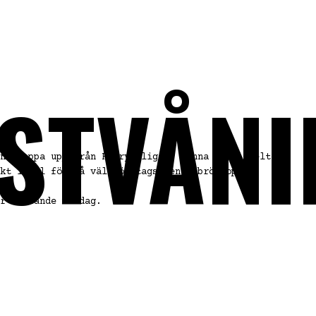
ESTVÅNI
n trappa upp från Harrys ligger denna lokal helt
kt lokal för så väl företagsevent, bröllop,
r sittande middag.