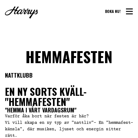
BOKA NU!
HEMMAFESTEN
NATTKLUBB
EN NY SORTS KVÄLL-
"HEMMAFESTEN"
"HEMMA I VÅRT VARDAGSRUM"
Varför åka bort när festen är här?
Vi vill skapa en ny typ av "nattliv"- En "hemmafest-
känsla", där musiken, ljuset och energin sitter
rätt.