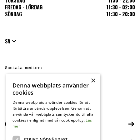
TORSDAG
1130 - 22.00
FREDAG - LÖRDAG
11:30 - 02:00
SÖNDAG
11:30 - 20:00
SV
Sociala medier
:
×
Denna webbplats använder
FB
IG
cookies
Denna webbplats använder cookies för att
förbättra användarupplevelsen. Genom att
använda vår webbplats samtycker du till alla
cookies i enlighet med vår cookiepolicy.
Läs
OM HARRYS
mer
STRIKT NÖDVÄNDIGT