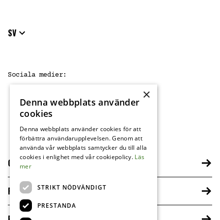
SV
Sociala medier
:
×
Denna webbplats använder
FB
IG
cookies
Denna webbplats använder cookies för att
förbättra användarupplevelsen. Genom att
använda vår webbplats samtycker du till alla
cookies i enlighet med vår cookiepolicy.
Läs
OM HARRYS
mer
STRIKT NÖDVÄNDIGT
FRANCHISETAGARE
PRESTANDA
PRESS