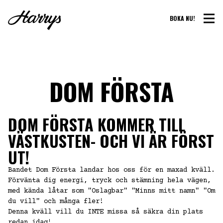
BOKA NU!
DOM FÖRSTA
DOM FÖRSTA KOMMER TILL
VÄSTKUSTEN- OCH VI ÄR FÖRST
UT!
Bandet Dom Första landar hos oss för en maxad kväll.
Förvänta dig energi, tryck och stämning hela vägen,
med kända låtar som "Oslagbar" "Minns mitt namn" "Om
du vill" och många fler!
Denna kväll vill du INTE missa så säkra din plats
redan idag!